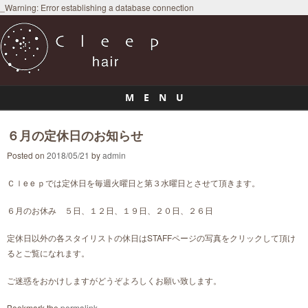
_Warning: Error establishing a database connection
M E N U
Skip to content
６月の定休日のお知らせ
Posted on
2018/05/21
by
admin
Ｃｌe e ｐでは定休日を毎週火曜日と第３水曜日とさせて頂きます。
６月のお休み ５日、１２日、１９日、２０日、２６日
定休日以外の各スタイリストの休日はSTAFFページの写真をクリックして頂け
るとご覧になれます。
ご迷惑をおかけしますがどうぞよろしくお願い致します。
Bookmark the
permalink
.