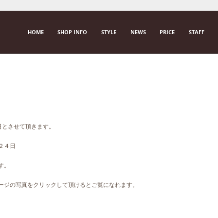
SKIP TO CONTENT
HOME
SHOP INFO
STYLE
NEWS
PRICE
STAFF
M E N U
曜日とさせて頂きます。
２４日
す。
ページの写真をクリックして頂けるとご覧になれます。