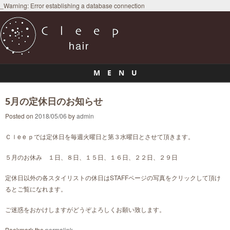
_Warning: Error establishing a database connection
M E N U
Skip to content
5月の定休日のお知らせ
Posted on
2018/05/06
by
admin
Ｃｌe e ｐでは定休日を毎週火曜日と第３水曜日とさせて頂きます。
５月のお休み １日、８日、１５日、１６日、２２日、２９日
定休日以外の各スタイリストの休日はSTAFFページの写真をクリックして頂け
るとご覧になれます。
ご迷惑をおかけしますがどうぞよろしくお願い致します。
Bookmark the
permalink
.