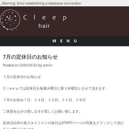
_Warning: Error establishing a database connection
M E N U
Skip to content
7月の定休日のお知らせ
Posted on
2026/06/22
by
admin
７月の定休日のお知らせ
Ｃｌe e ｐでは定休日を毎週火曜日と第３水曜日とさせて頂きます。
７月のお休み７日、１４日、１５日、２１日、２８日
ご迷惑をおかけ致しますが宜しくお願い致します。
定休日以外の各スタイリストの休日はSTAFFページの写真をクリックして頂け
るとご覧になれます。