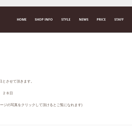
SKIP TO CONTENT
HOME
SHOP INFO
STYLE
NEWS
PRICE
STAFF
M E N U
日とさせて頂きます。
、２８日
Fページの写真をクリックして頂けるとご覧になれます)
。