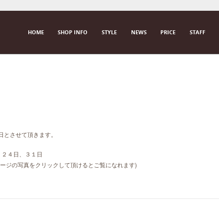
SKIP TO CONTENT
HOME
SHOP INFO
STYLE
NEWS
PRICE
STAFF
M E N U
日とさせて頂きます。
、２４日、３１日
Fページの写真をクリックして頂けるとご覧になれます)
。