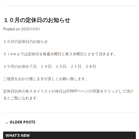
１０月の定休日のお知らせ
Posted on
2025/10/01
１０月の定休日のお知らせ
Ｃｌe e ｐでは定休日を毎週火曜日と第３水曜日とさせて頂きます。
１０月のお休み７日、１４日、１５日、２１日、２８日
ご迷惑をおかけ致しますが宜しくお願い致します。
定休日以外の各スタイリストの休日はSTAFFページの写真をクリックして頂け
るとご覧になれます。
←
OLDER POSTS
Post navigation
WHAT’S NEW