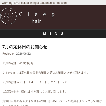
_Warning: Error establishing a database connection
M E N U
Skip to content
7月の定休日のお知らせ
Posted on
2026/06/22
７月の定休日のお知らせ
Ｃｌe e ｐでは定休日を毎週火曜日と第３水曜日とさせて頂きます。
７月のお休み７日、１４日、１５日、２１日、２８日
ご迷惑をおかけ致しますが宜しくお願い致します。
定休日以外の各スタイリストの休日はSTAFFページの写真をクリックして頂け
るとご覧になれます。