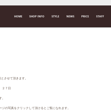
SKIP TO CONTENT
HOME
SHOP INFO
STYLE
NEWS
PRICE
STAFF
M E N U
曜日とさせて頂きます。
、２７日
す。
ページの写真をクリックして頂けるとご覧になれます。