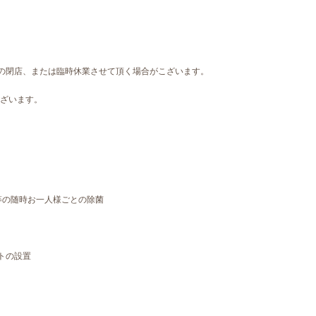
の閉店、または臨時休業させて頂く場合がこざいます。
ございます。
。
等の随時お一人様ごとの除菌
トの設置