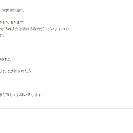
「室内空気換気」
させて頂きます
が汚れまたは濡れる場合がございますので
す。
触された方
、または接触された方
ほど宜しくお願い致します。