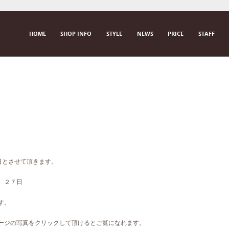
SKIP TO CONTENT
HOME
SHOP INFO
STYLE
NEWS
PRICE
STAFF
M E N U
曜日とさせて頂きます。
、２７日
す。
ページの写真をクリックして頂けるとご覧になれます。