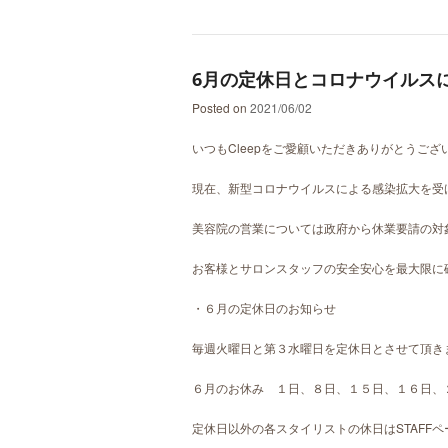
6月の定休日とコロナウイルス
Posted on
2021/06/02
いつもCleepをご愛顧いただきありがとうござ
現在、新型コロナウイルスによる感染拡大を受
美容院の営業については政府から休業要請の対象
お客様とサロンスタッフの安全安心を最大限に
・６月の定休日のお知らせ
毎週火曜日と第３水曜日を定休日とさせて頂き
６月のお休み １日、８日、１５日、１６日、
定休日以外の各スタイリストの休日はSTAFF