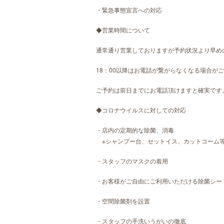
・緊急事態宣言への対応
◆営業時間について
通常通り営業しておりますが予約状況より早め
18：00以降はお電話が繋がらなくなる場合が
ご予約は前日までにお電話頂けますと確実です
◆コロナウイルスに対しての対応
・店内の定期的な除菌、消毒
※シャンプー台、セットイス、カットコーム
・スタッフのマスクの着用
・お客様がご自由にご利用いただける除菌シー
・空間除菌剤を設置
・スタッフの手洗いうがいの徹底