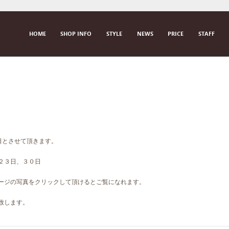
SKIP TO CONTENT
HOME
SHOP INFO
STYLE
NEWS
PRICE
STAFF
M E N U
曜日とさせて頂きます。
２３日、３０日
ページの写真をクリックして頂けるとご覧になれます。
致します。