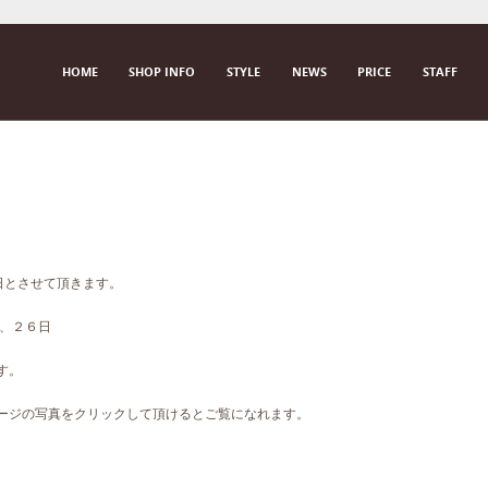
SKIP TO CONTENT
HOME
SHOP INFO
STYLE
NEWS
PRICE
STAFF
M E N U
曜日とさせて頂きます。
日、２６日
す。
ページの写真をクリックして頂けるとご覧になれます。