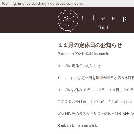
_Warning: Error establishing a database connection
１１月の定休日のお知らせ
Posted on
2024/10/30
by
admin
１１月の定休日のお知らせ
Ｃｌe e ｐでは定休日を毎週火曜日と第３水
１１月のお休み ５日、１２日、１９日、２０
ご迷惑をおかけ致しますが宜しくお願い致しま
定休日以外の各スタイリストの休日はSTAFF
Bookmark the
permalink
.