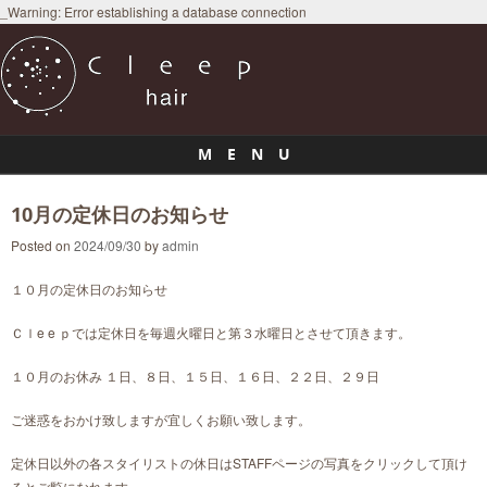
_Warning: Error establishing a database connection
M E N U
Skip to content
10月の定休日のお知らせ
Posted on
2024/09/30
by
admin
１０月の定休日のお知らせ
Ｃｌe e ｐでは定休日を毎週火曜日と第３水曜日とさせて頂きます。
１０月のお休み １日、８日、１５日、１６日、２２日、２９日
ご迷惑をおかけ致しますが宜しくお願い致します。
定休日以外の各スタイリストの休日はSTAFFページの写真をクリックして頂け
るとご覧になれます。