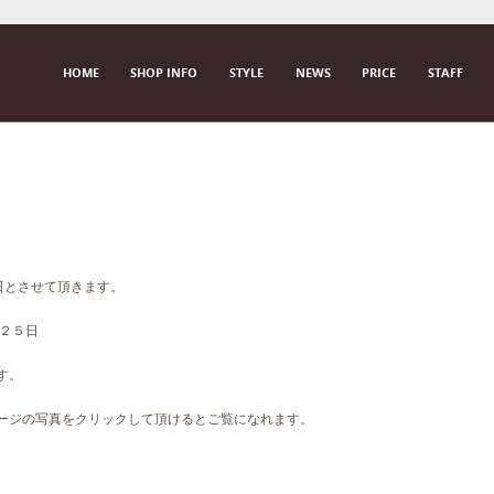
SKIP TO CONTENT
HOME
SHOP INFO
STYLE
NEWS
PRICE
STAFF
M E N U
曜日とさせて頂きます。
、２５日
す。
ページの写真をクリックして頂けるとご覧になれます。