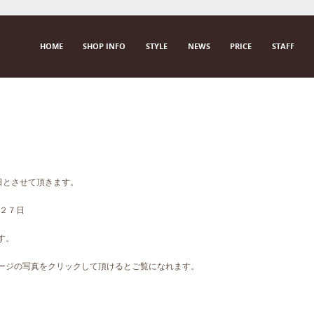
SKIP TO CONTENT
HOME
SHOP INFO
STYLE
NEWS
PRICE
STAFF
M E N U
曜日とさせて頂きます。
、２７日
す。
ページの写真をクリックして頂けるとご覧になれます。