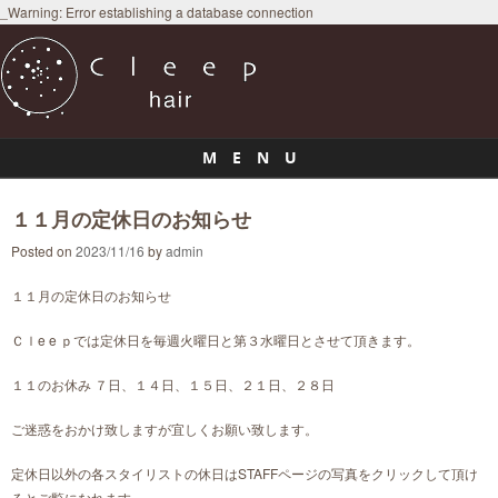
_Warning: Error establishing a database connection
M E N U
Skip to content
１１月の定休日のお知らせ
Posted on
2023/11/16
by
admin
１１月の定休日のお知らせ
Ｃｌe e ｐでは定休日を毎週火曜日と第３水曜日とさせて頂きます。
１１のお休み ７日、１４日、１５日、２１日、２８日
ご迷惑をおかけ致しますが宜しくお願い致します。
定休日以外の各スタイリストの休日はSTAFFページの写真をクリックして頂け
るとご覧になれます。