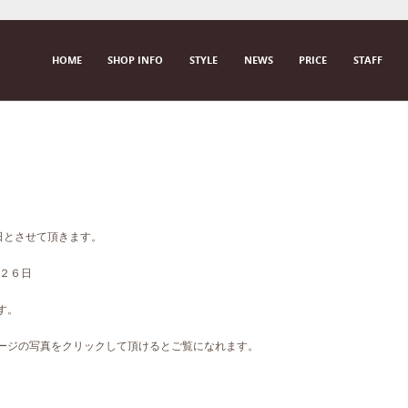
SKIP TO CONTENT
HOME
SHOP INFO
STYLE
NEWS
PRICE
STAFF
M E N U
曜日とさせて頂きます。
、２６日
す。
ページの写真をクリックして頂けるとご覧になれます。