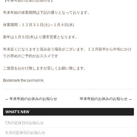
年末年始の休業期間は下記の通りとなっております。
休業期間：１２月３１日(土)～１月４日(水)
新年は１月５日(木)より通常営業となります。
年末近くになりますと混み合う場合がございます、１２月前半から中旬にかけ
ての早めのご予約がおススメです
ご迷惑をおかけ致しますが宜しくお願い致します。
Bookmark the
permalink
.
←
年末年始のお休みのお知らせ
年末年始のお休みのお知らせ
→
Post navigation
WHAT’S NEW
7月の定休日のお知らせ
６月の定休日のお知らせ