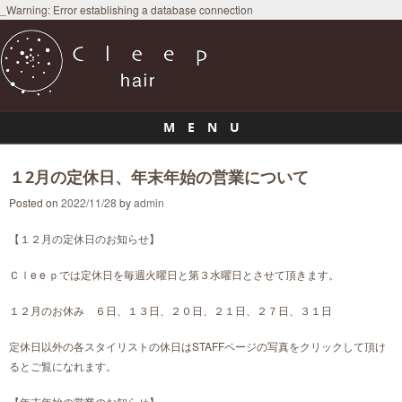
_Warning: Error establishing a database connection
M E N U
Skip to content
１2月の定休日、年末年始の営業について
Posted on
2022/11/28
by
admin
【１２月の定休日のお知らせ】
Ｃｌe e ｐでは定休日を毎週火曜日と第３水曜日とさせて頂きます。
１２月のお休み ６日、１３日、２０日、２１日、２７日、３１日
定休日以外の各スタイリストの休日はSTAFFページの写真をクリックして頂け
るとご覧になれます。
【年末年始の営業のお知らせ】