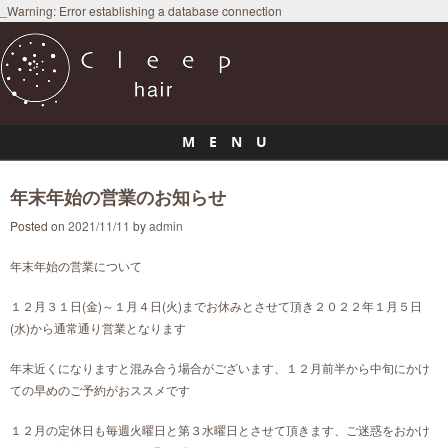
_Warning: Error establishing a database connection
M E N U
Skip to content
年末年始の営業のお知らせ
Posted on
2021/11/11
by
admin
年末年始の営業について
１２月３１日(金)～１月４日(火)までお休みとさせて頂き２０２２年１月５日
(水)から通常通り営業となります
年末近くになりますと混み合う場合がございます、１２月前半から中旬にかけ
ての早めのご予約がおススメです
１２月の定休日も毎週火曜日と第３水曜日とさせて頂きます、ご迷惑をおかけ