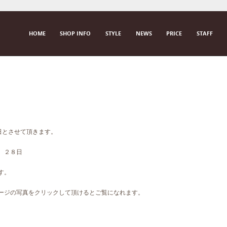
SKIP TO CONTENT
HOME
SHOP INFO
STYLE
NEWS
PRICE
STAFF
M E N U
曜日とさせて頂きます。
、２８日
す。
ページの写真をクリックして頂けるとご覧になれます。