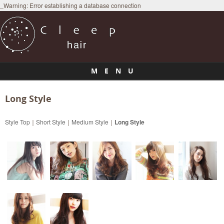
_Warning: Error establishing a database connection
M E N U
Skip to content
Long Style
Style Top
｜
Short Style
｜
Medium Style
｜
Long Style