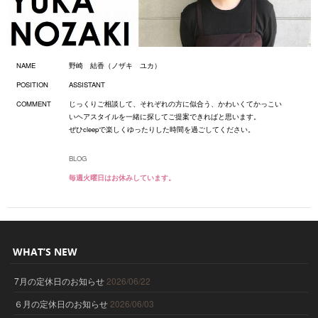
NAME
野崎 結香（ノザキ ユカ）
POSITION
ASSISTANT
COMMENT
じっくりご相談して、それぞれの方に似合う、かわいくてかっこい
いヘアスタイルを一緒に探してご提案できればと思います。
ぜひcleepで楽しくゆったりした時間を過ごしてください。
BLOG
毎週火曜日はお休みしています。
WHAT’S NEW
7月の定休日のお知らせ
2026/06/22
６月の定休日のお知らせ
2026/06/03