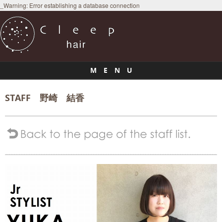
_Warning: Error establishing a database connection
M E N U
Skip to content
STAFF 野崎 結香